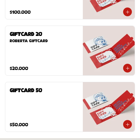
$100.000
GiftCard 20
Roberta GiftCard
$20.000
GiftCard 50
$50.000