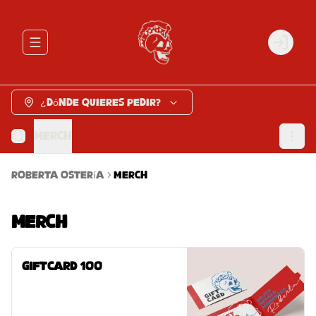
Abrir menu de navegación
Login
¿Dónde quieres pedir?
Merch
Roberta Ostería
Merch
Merch
GiftCard 100