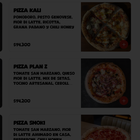
Pizza Kali
Pomodoro, pesto genovese, 
fior di latte, ricotta, 
grana padano y chili honey
$14.300
Pizza Plan Z
Tomate San Marzano, queso 
Fior Di Latte, mix de setas, 
tocino artesanal, cebolla, 
queso azul.
$14.200
Pizza Smoki
Tomate san marzano, fior 
di latte ahumado en casa, 
pepperoni, chili honey.