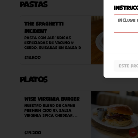
Pastas
Instruc
The Spaghetti
Incident
Pasta con albóndigas 
especiadas de vacuno y 
cerdo, guisadas en salsa de 
tómate casera
$13.600
Este pr
Platos
Wise Virginia Burger
Nuestro blend de carne 
premium (200 g), salsa 
Virginia Spicy, cheddar, 
cebolla morada, pepinillos, 
bacon, pan Potato Bun 
hecho en casa. Acompañado 
$14.200
de papas fritas caseras.