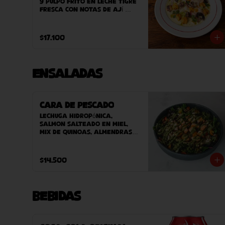
y pulpo frito en leche tigre 
fresca con notas de ají 
verde, cebolla morada y 
cilantro. Acompañado de 
camote asado y clorofila 
$17.100
de perejil. terminado con 
maíz peruano crocante.
Ensaladas
Cara de Pescado
Lechuga hidropónica, 
salmon salteado en miel, 
mix de quinoas, almendras, 
pesto, tomate cherry y 
vinagreta.
$14.500
Bebidas