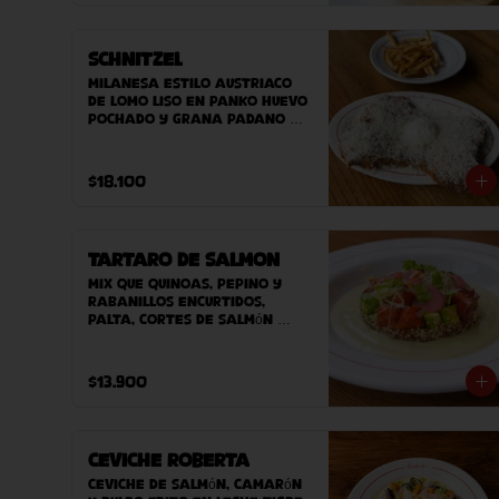
Schnitzel
Milanesa estilo austriaco 
de lomo liso en panko huevo 
pochado y grana padano 
DOP. Acompañado de 
ensaladilla verde o papas 
fritas.
$18.100
Tartaro de Salmon
Mix que quinoas, pepino y 
rabanillos encurtidos, 
palta, cortes de salmón 
crudo sobre nuestra salsa 
guasacaca Roberta. 
Acompañado de nuestro pan 
$13.900
casero.
Ceviche Roberta
Ceviche de Salmón, Camarón 