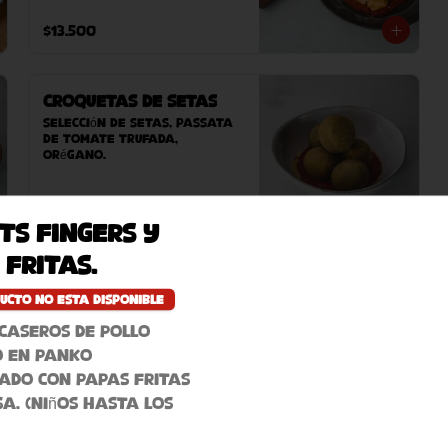
sésamo y pan árabe casero 
(este plato contiene 
$13.500
sésamo).
Croquetas de Setas
Selección de setas, passata 
de tomate trufada, 
orégano.
$9.800
ts fingers y
 fritas.
Bravas Roberta
ucto no esta disponible
Papas doradas con ali oli 
de ajo confitado y salsa 
caseros de pollo
brava casera a base de 
tomates, pimentones dulces, 
 en panko
ahumados y pocantes.
ado con papas fritas
$8.300
sa. (niños hasta los