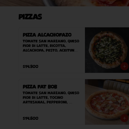
Pizzas
Pizza Alcachofazo
Tomate San Marzano, queso 
Fior Di Latte, ricotta, 
alcachofa, pesto, aceitunas 
negras.
$14.900
Pizza Fat Bob
Tomate San Marzano, queso 
Fior Di Latte, tocino 
artesanal, pepperoni, 
carne desmechada, ají 
verde.
$14.600