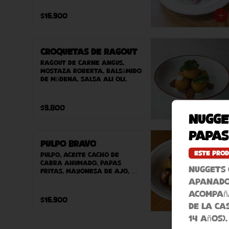
pepinillos, aji verde, 
mayonesa de alcaparra, 
$16.900
mostaza balsámica Roberta, 
acompañado de nuestro pan 
casero.
Croquetas de Ragout
Ragout de carne Angus, 
mostaza Roberta, balsámido 
de Módena, salsa ali oli.
$9.800
Nugge
papas
Pulpo Bravo
Este prod
Pulpo, aceite cacho de 
cabra ahumado, papas 
Nuggets 
fritas, mayonesa de ajo, 
paprika y ciboulette.
apanado
acompañ
$16.900
de la ca
14 años).