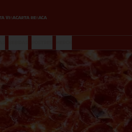
ta Viña
Carta Reñaca
as
Bebidas
Postres
Merch