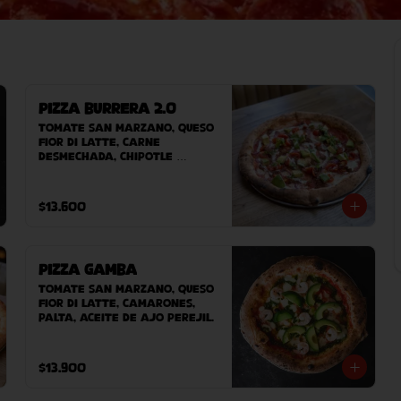
Pizza Burrera 2.0
Tomate San Marzano, queso 
Fior Di Latte, carne 
desmechada, chipotle 
adobado, cebolla morada, 
sour cream, tomate cherry, 
chile tajin, palta.
$13.600
Pizza Gamba
Tomate San Marzano, queso 
Fior Di Latte, camarones, 
palta, aceite de ajo perejil.
$13.900