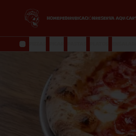
HOME
PEDIR
UBICACIÓN
Reserva Aquí
Car
Pizzas
Picar
Pastas
Platos
Ensalad