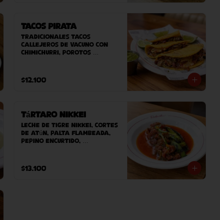
fritas caseras.
Tacos Pirata
Tradicionales tacos 
callejeros de vacuno con 
chimichurri, porotos 
refritos con chipotle y 
queso planchado. 
Acompañado de salsa 
$12.100
fresca
Tártaro Nikkei
Leche de tigre nikkei, cortes 
de atún, palta flambeada, 
pepino encurtido, 
ciboulette, alga wakame, 
masago acompañado de 
nuestro pan casero.
$13.100