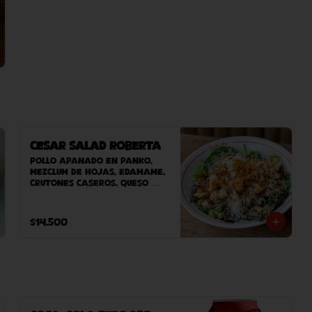
Cesar Salad Roberta
Pollo apanado en panko, 
mezclum de hojas, edamame, 
crutones caseros, queso 
grana padano, salsa umami, 
cebolla crispy y vinagreta 
de manzana.
$14.500