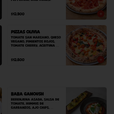
$12.900
Pizzas Olivia
Tomate San Marzano, Queso 
Vegano, pimientos rojos, 
tomate Cherry, aceituna 
sevillanas, albahaca.
$12.600
Baba Ganoush
Berenjena asada, Salsa de 
tomate, hummus de 
garbanzos, ajo chips, 
lactonesa miso, aceite de 