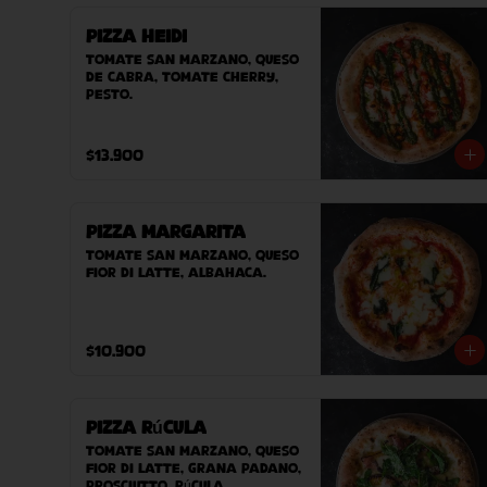
Pizza Heidi
Tomate San Marzano, queso 
de cabra, tomate cherry, 
pesto.
$13.900
Pizza Margarita
Tomate San Marzano, queso 
Fior Di Latte, albahaca.
$10.900
Pizza Rúcula
Tomate San Marzano, queso 
Fior Di Latte, Grana padano, 
prosciutto, rúcula.