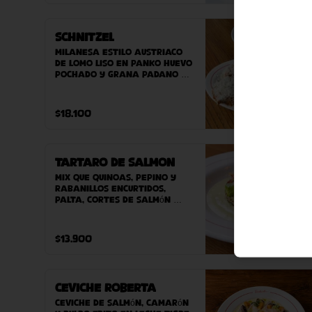
Schnitzel
Milanesa estilo austriaco 
de lomo liso en panko huevo 
pochado y grana padano 
DOP. Acompañado de 
ensaladilla verde o papas 
fritas.
$18.100
Tartaro de Salmon
Mix que quinoas, pepino y 
rabanillos encurtidos, 
palta, cortes de salmón 
crudo sobre nuestra salsa 
guasacaca Roberta. 
Acompañado de nuestro pan 
$13.900
casero.
Ceviche Roberta
Ceviche de Salmón, Camarón 