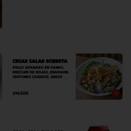
Cesar Salad Roberta
Pollo apanado en panko, 
mezclum de hojas, edamame, 
crutones caseros, queso 
grana padano, salsa umami, 
cebolla crispy y vinagreta 
de manzana.
$14.500