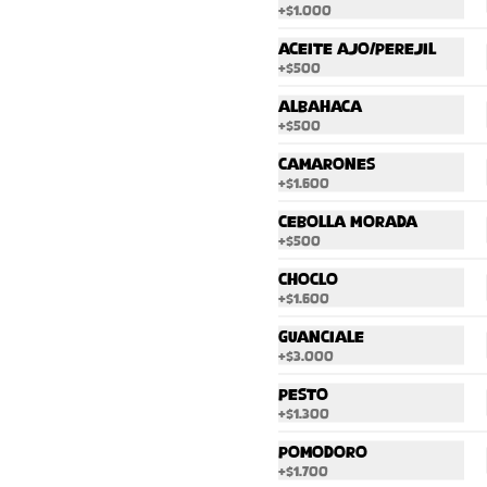
+
$1.000
Aceite Ajo/perejil
+
$500
Albahaca
+
$500
Camarones
+
$1.600
Cebolla Morada
+
$500
Choclo
+
$1.600
Guanciale
Burger Shack
+
$3.000
Roberta
Pesto
Nuestro blend de carne 
+
$1.300
premium , salsa Shack 
Roberta, cheddar, Lechuga 
Pomodoro
hidropónica, tomate, pan 
$13.500
potato bun hecho en casa. 
+
$1.700
Acompañado de papas 