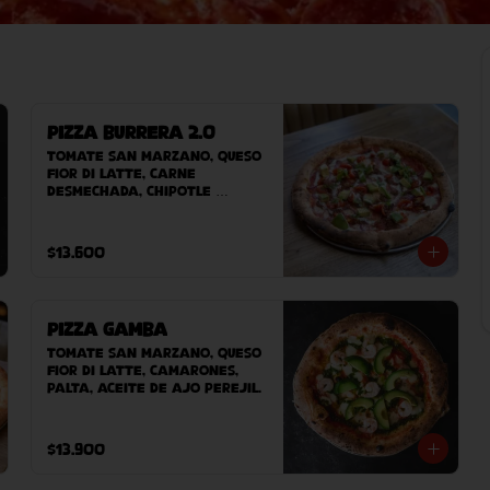
Pizza Burrera 2.0
Tomate San Marzano, queso 
Fior Di Latte, carne 
desmechada, chipotle 
adobado, cebolla morada, 
sour cream, tomate cherry, 
chile tajin, palta.
$13.600
Pizza Gamba
Tomate San Marzano, queso 
Fior Di Latte, camarones, 
palta, aceite de ajo perejil.
$13.900