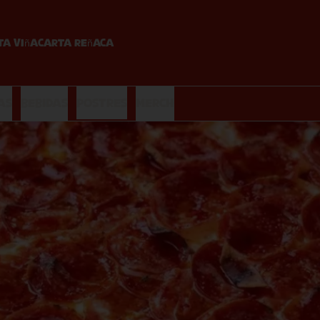
ta Viña
Carta Reñaca
as
Bebidas
Postres
Merch