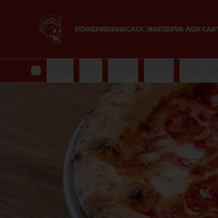
HOME
PEDIR
UBICACIÓN
Reserva Aquí
Car
Pizzas
Picar
Pastas
Platos
Ensalad