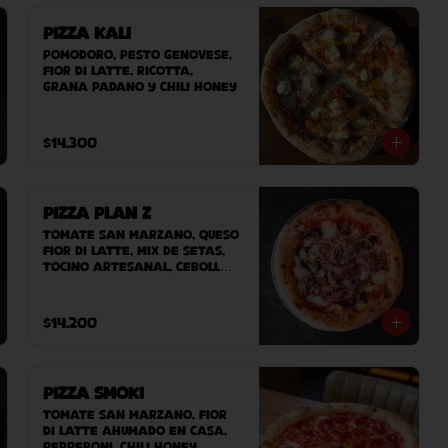
Pizza Kali
Pomodoro, pesto genovese, 
fior di latte, ricotta, 
grana padano y chili honey
$14.300
Pizza Plan Z
Tomate San Marzano, queso 
Fior Di Latte, mix de setas, 
tocino artesanal, cebolla, 
queso azul.
$14.200
Pizza Smoki
Tomate san marzano, fior 
di latte ahumado en casa, 
pepperoni, chili honey.