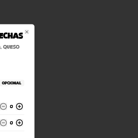
Mechas
Close
, queso
Opcional
0
0