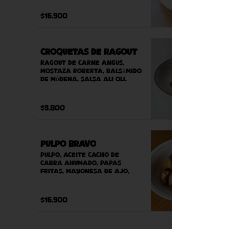
pepinillos, aji verde, 
mayonesa de alcaparra, 
$16.900
mostaza balsámica Roberta, 
acompañado de nuestro pan 
casero.
Croquetas de Ragout
Ragout de carne Angus, 
mostaza Roberta, balsámido 
de Módena, salsa ali oli.
$9.800
Pulpo Bravo
Pulpo, aceite cacho de 
cabra ahumado, papas 
fritas, mayonesa de ajo, 
paprika y ciboulette.
$16.900