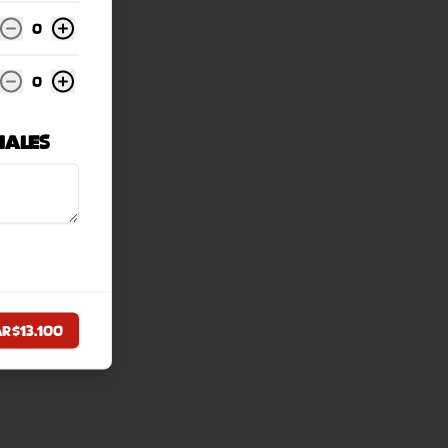
0
0
iales
ar
$13.100