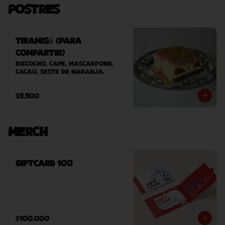
Postres
Tiramisú (Para
Compartir)
Bizcocho, cafe, mascarpone, 
cacao, seste de naranja.
$9.900
Merch
GiftCard 100
$100.000