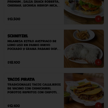
premium , salsa Shack Roberta, 
cheddar, Lechuga hidropónica, 
tomate, pan potato bun hecho 
en casa. Acompañado de papas 
fritas caseras.
$13.500
Schnitzel
Milanesa estilo austriaco de 
lomo liso en panko huevo 
pochado y grana padano DOP. 
Acompañado de ensaladilla 
verde o papas fritas.
$18.100
Tacos Pirata
Tradicionales tacos callejeros 
de vacuno con chimichurri, 
porotos refritos con chipotle 
y queso planchado. 
Acompañado de salsa fresca
$12.100