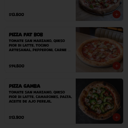
cebolla morada, sour cream, 
tomate cherry, chile tajin, 
palta.
$13.600
Pizza Fat Bob
Tomate San Marzano, queso 
Fior Di Latte, tocino 
artesanal, pepperoni, carne 
desmechada, ají verde.
$14.600
Pizza Gamba
Tomate San Marzano, queso 
Fior Di Latte, camarones, palta, 
aceite de ajo perejil.
$13.900