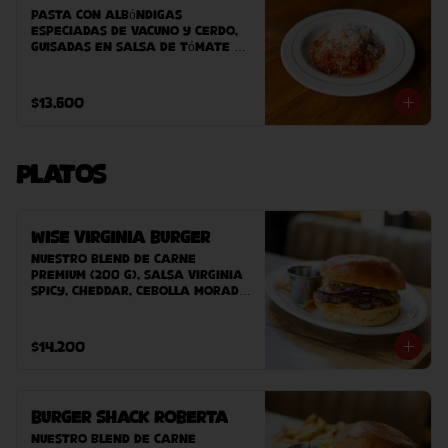
Pasta con albóndigas 
especiadas de vacuno y cerdo, 
guisadas en salsa de tómate 
casera
$13.600
Platos
Wise Virginia Burger
Nuestro blend de carne 
premium (200 g), salsa Virginia 
Spicy, cheddar, cebolla morada, 
pepinillos, bacon, pan Potato 
Bun hecho en casa. 
Acompañado de papas fritas 
$14.200
caseras.
Burger Shack Roberta
Nuestro blend de carne 