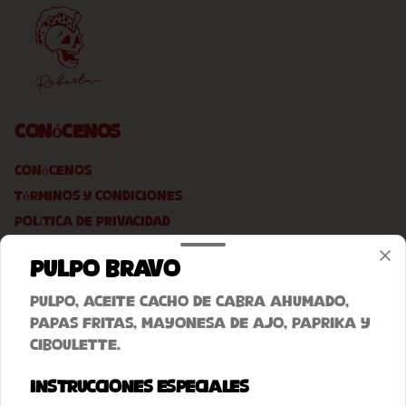
Conócenos
Conócenos
Términos y condiciones
Política de privacidad
Redes sociales
Pulpo Bravo
Pulpo, aceite cacho de cabra ahumado,
Instagram
papas fritas, mayonesa de ajo, paprika y
Facebook
ciboulette.
Mi cuenta
Instrucciones especiales