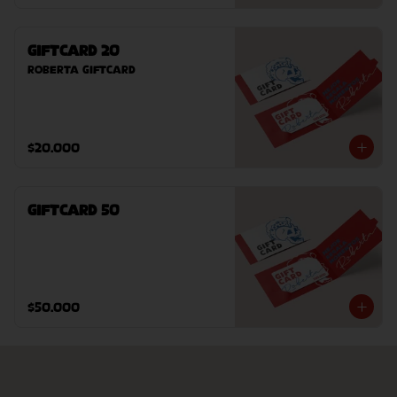
GiftCard 20
Roberta GiftCard
$20.000
GiftCard 50
$50.000