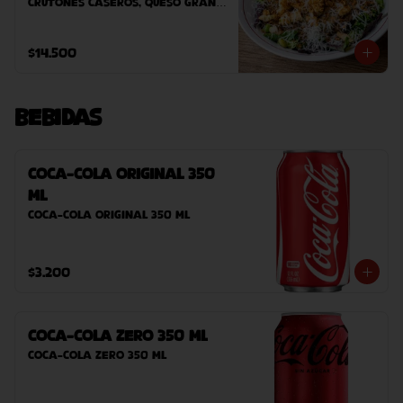
crutones caseros, queso grana 
padano, salsa umami, cebolla 
crispy y vinagreta de manzana.
$14.500
Bebidas
Coca-Cola Original 350
ml
Coca-Cola Original 350 ml
$3.200
Coca-Cola Zero 350 ml
Coca-Cola Zero 350 ml