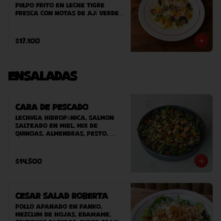
pulpo frito en leche tigre 
fresca con notas de ají verde, 
cebolla morada y cilantro. 
Acompañado de camote asado 
y clorofila de perejil. 
$17.100
terminado con maíz peruano 
crocante.
Ensaladas
Cara de Pescado
Lechuga hidropónica, salmon 
salteado en miel, mix de 
quinoas, almendras, pesto, 
tomate cherry y vinagreta.
$14.500
Cesar Salad Roberta
Pollo apanado en panko, 
mezclum de hojas, edamame, 