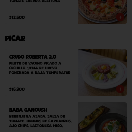
tomate Cherry, aceituna 
sevillanas, albahaca.
$12.600
Picar
Crudo Roberta 2.0
Filete de vacuno picado a 
cuchillo, yema de huevo 
ponchada a baja temperatura, 
cebolla, pepinillos, aji verde, 
mayonesa de alcaparra, 
mostaza balsámica Roberta, 
$16.900
acompañado de nuestro pan 
casero.
Baba Ganoush
Berenjena asada, Salsa de 
tomate, hummus de garbanzos, 
ajo chips, lactonesa miso, 
aceite de sésamo y pan árabe 