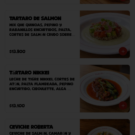
Tartaro de Salmon
Mix que quinoas, pepino y 
rabanillos encurtidos, palta, 
cortes de salmón crudo sobre 
nuestra salsa guasacaca 
Roberta. Acompañado de 
nuestro pan casero.
$13.900
Tártaro Nikkei
Leche de tigre nikkei, cortes de 
atún, palta flambeada, pepino 
encurtido, ciboulette, alga 
wakame, masago acompañado 
de nuestro pan casero.
$13.100
Ceviche Roberta
Ceviche de Salmón, Camarón y 