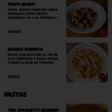
Pulpo Bravo
Pulpo, aceite cacho de cabra 
ahumado, papas fritas, 
mayonesa de ajo, paprika y 
ciboulette.
$16.900
Bravas Roberta
Papas doradas con ali oli de 
ajo confitado y salsa brava 
casera a base de tomates, 
pimentones dulces, ahumados y 
pocantes.
$8.300
Pastas
The Spaghetti Incident