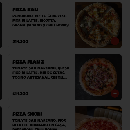
Pizza Kali
Pomodoro, pesto genovese, 
fior di latte, ricotta, 
grana padano y chili honey
$14.300
Pizza Plan Z
Tomate San Marzano, queso 
Fior Di Latte, mix de setas, 
tocino artesanal, cebolla, 
queso azul.
$14.200
Pizza Smoki
Tomate san marzano, fior 
di latte ahumado en casa, 
pepperoni, chili honey.