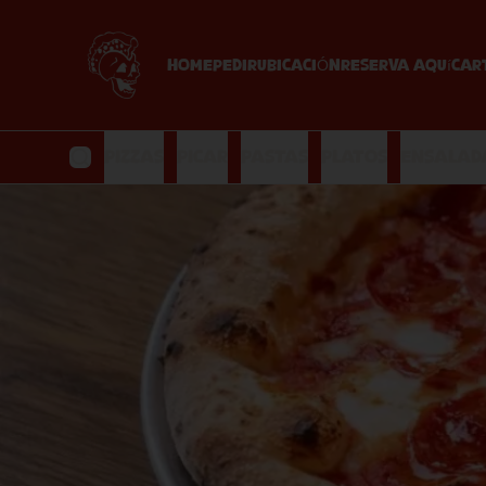
HOME
PEDIR
UBICACIÓN
Reserva Aquí
Car
Pizzas
Picar
Pastas
Platos
Ensalad