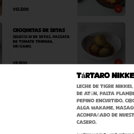
sésamo y pan árabe casero 
(este plato contiene 
$13.500
sésamo).
Croquetas de Setas
Selección de setas, passata 
de tomate trufada, 
orégano.
$9.800
Tártaro Nikke
Bravas Roberta
Leche de tigre nikkei
Papas doradas con ali oli 
de atún, palta flamb
de ajo confitado y salsa 
pepino encurtido, cib
brava casera a base de 
tomates, pimentones dulces, 
alga wakame, masag
ahumados y pocantes.
acompañado de nues
$8.300
casero.