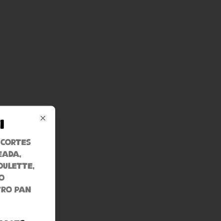
i
Close
, cortes
eada,
oulette,
o
tro pan