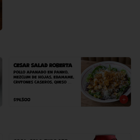
Cesar Salad Roberta
Pollo apanado en panko, 
mezclum de hojas, edamame, 
crutones caseros, queso 
grana padano, salsa umami, 
cebolla crispy y vinagreta 
de manzana.
$14.500