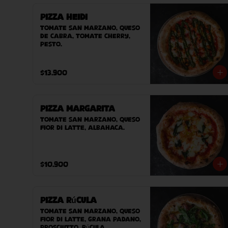
Pizza Heidi
Tomate San Marzano, queso 
de cabra, tomate cherry, 
pesto.
$13.900
Pizza Margarita
Tomate San Marzano, queso 
Fior Di Latte, albahaca.
$10.900
Pizza Rúcula
Tomate San Marzano, queso 
Fior Di Latte, Grana padano, 
prosciutto, rúcula.