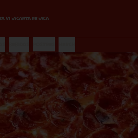
ta Viña
Carta Reñaca
as
Bebidas
Postres
Merch