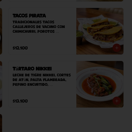
fritas caseras.
Tacos Pirata
Tradicionales tacos 
callejeros de vacuno con 
chimichurri, porotos 
refritos con chipotle y 
queso planchado. 
Acompañado de salsa 
$12.100
fresca
Tártaro Nikkei
Leche de tigre nikkei, cortes 
de atún, palta flambeada, 
pepino encurtido, 
ciboulette, alga wakame, 
masago acompañado de 
nuestro pan casero.
$13.100