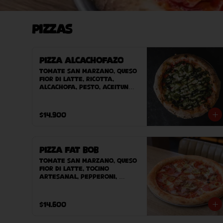
Pizzas
Pizza Alcachofazo
Tomate San Marzano, queso 
Fior Di Latte, ricotta, 
alcachofa, pesto, aceitunas 
negras.
$14.900
Pizza Fat Bob
Tomate San Marzano, queso 
Fior Di Latte, tocino 
artesanal, pepperoni, 
carne desmechada, ají 
verde.
$14.600