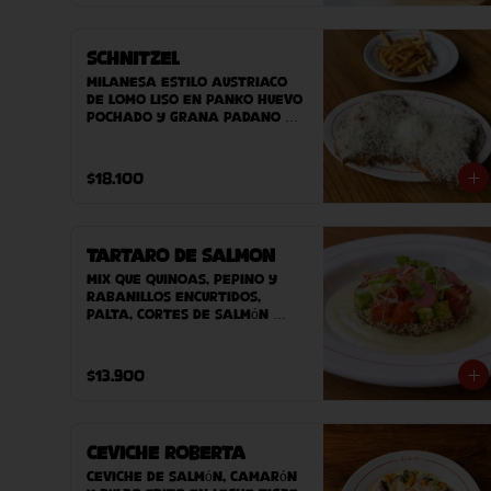
Schnitzel
Milanesa estilo austriaco 
de lomo liso en panko huevo 
pochado y grana padano 
DOP. Acompañado de 
ensaladilla verde o papas 
fritas.
$18.100
Tartaro de Salmon
Mix que quinoas, pepino y 
rabanillos encurtidos, 
palta, cortes de salmón 
crudo sobre nuestra salsa 
guasacaca Roberta. 
Acompañado de nuestro pan 
$13.900
casero.
Ceviche Roberta
Ceviche de Salmón, Camarón 