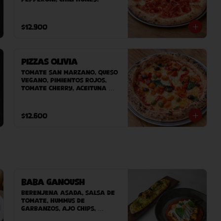
$12.900
Pizzas Olivia
Tomate San Marzano, Queso 
Vegano, pimientos rojos, 
tomate Cherry, aceituna 
sevillanas, albahaca.
$12.600
Baba Ganoush
Berenjena asada, Salsa de 
tomate, hummus de 
garbanzos, ajo chips, 
lactonesa miso, aceite de 