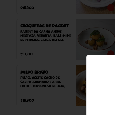
pepinillos, aji verde, 
mayonesa de alcaparra, 
$16.900
mostaza balsámica Roberta, 
acompañado de nuestro pan 
casero.
Croquetas de Ragout
Ragout de carne Angus, 
mostaza Roberta, balsámido 
de Módena, salsa ali oli.
$9.800
Pulpo Bravo
Pulpo, aceite cacho de 
cabra ahumado, papas 
fritas, mayonesa de ajo, 
paprika y ciboulette.
$16.900