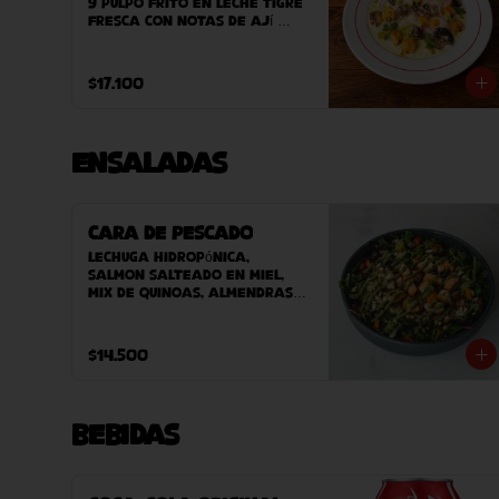
y pulpo frito en leche tigre 
fresca con notas de ají 
verde, cebolla morada y 
cilantro. Acompañado de 
camote asado y clorofila 
$17.100
de perejil. terminado con 
maíz peruano crocante.
Ensaladas
Cara de Pescado
Lechuga hidropónica, 
salmon salteado en miel, 
mix de quinoas, almendras, 
pesto, tomate cherry y 
vinagreta.
$14.500
Bebidas