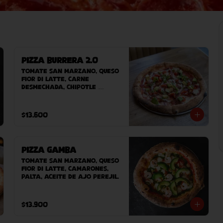
Pizza Burrera 2.0
Tomate San Marzano, queso 
Fior Di Latte, carne 
desmechada, chipotle 
adobado, cebolla morada, 
sour cream, tomate cherry, 
chile tajin, palta.
$13.600
Pizza Gamba
Tomate San Marzano, queso 
Fior Di Latte, camarones, 
palta, aceite de ajo perejil.
$13.900