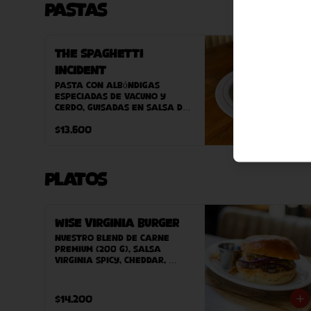
Pastas
The Spaghetti
Incident
Pasta con albóndigas 
especiadas de vacuno y 
cerdo, guisadas en salsa de 
tómate casera
$13.600
Platos
Wise Virginia Burger
Nuestro blend de carne 
premium (200 g), salsa 
Virginia Spicy, cheddar, 
cebolla morada, pepinillos, 
bacon, pan Potato Bun 
hecho en casa. Acompañado 
$14.200
de papas fritas caseras.