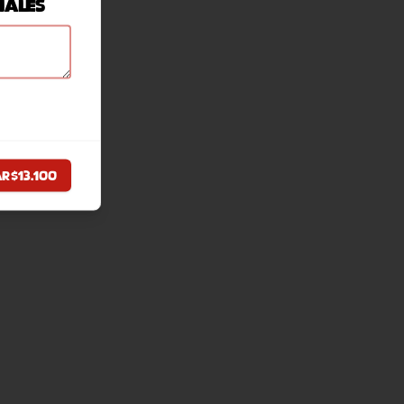
iales
ar
$13.100