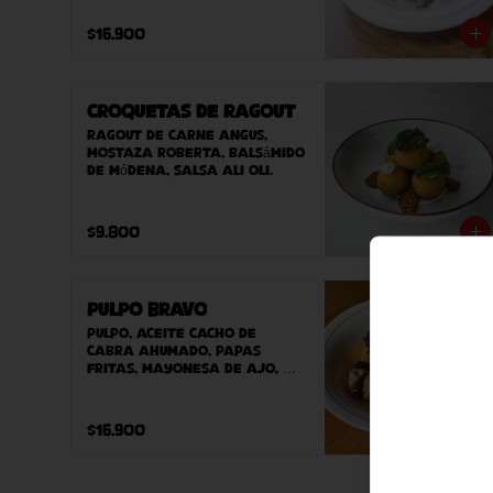
pepinillos, aji verde, 
mayonesa de alcaparra, 
$16.900
mostaza balsámica Roberta, 
acompañado de nuestro pan 
casero.
Croquetas de Ragout
Ragout de carne Angus, 
mostaza Roberta, balsámido 
de Módena, salsa ali oli.
$9.800
Pulpo Bravo
Pulpo, aceite cacho de 
cabra ahumado, papas 
fritas, mayonesa de ajo, 
paprika y ciboulette.
$16.900