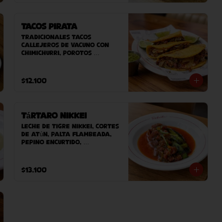
fritas caseras.
Tacos Pirata
Tradicionales tacos 
callejeros de vacuno con 
chimichurri, porotos 
refritos con chipotle y 
queso planchado. 
Acompañado de salsa 
$12.100
fresca
Tártaro Nikkei
Leche de tigre nikkei, cortes 
de atún, palta flambeada, 
pepino encurtido, 
ciboulette, alga wakame, 
masago acompañado de 
nuestro pan casero.
$13.100