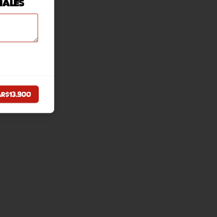
iales
ar
$13.900