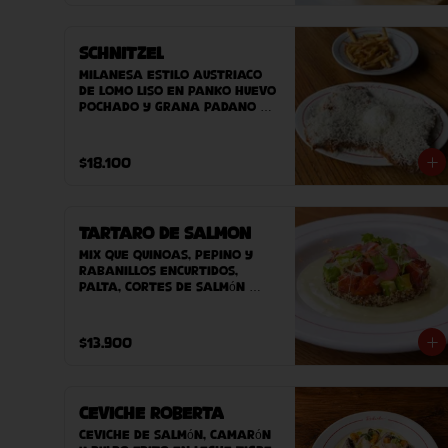
Schnitzel
Milanesa estilo austriaco 
de lomo liso en panko huevo 
pochado y grana padano 
DOP. Acompañado de 
ensaladilla verde o papas 
fritas.
$18.100
Tartaro de Salmon
Mix que quinoas, pepino y 
rabanillos encurtidos, 
palta, cortes de salmón 
crudo sobre nuestra salsa 
guasacaca Roberta. 
Acompañado de nuestro pan 
$13.900
casero.
Ceviche Roberta
Ceviche de Salmón, Camarón 