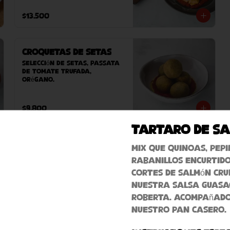
sésamo y pan árabe casero 
(este plato contiene 
$13.500
sésamo).
Croquetas de Setas
Selección de setas, passata 
de tomate trufada, 
orégano.
$9.800
Tartaro de S
Bravas Roberta
Mix que quinoas, pepi
Papas doradas con ali oli 
rabanillos encurtido
de ajo confitado y salsa 
cortes de salmón cru
brava casera a base de 
tomates, pimentones dulces, 
nuestra salsa guas
ahumados y pocantes.
Roberta. Acompañado
$8.300
nuestro pan casero.