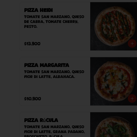
Pizza Heidi
Tomate San Marzano, queso 
de cabra, tomate cherry, 
pesto.
$13.900
Pizza Margarita
Tomate San Marzano, queso 
Fior Di Latte, albahaca.
$10.900
Pizza Rúcula
Tomate San Marzano, queso 
Fior Di Latte, Grana padano, 
prosciutto, rúcula.