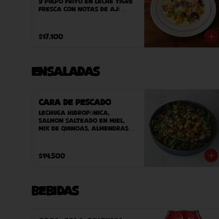
y pulpo frito en leche tigre 
fresca con notas de ají 
verde, cebolla morada y 
cilantro. Acompañado de 
camote asado y clorofila 
$17.100
de perejil. terminado con 
maíz peruano crocante.
Ensaladas
Cara de Pescado
Lechuga hidropónica, 
salmon salteado en miel, 
mix de quinoas, almendras, 
pesto, tomate cherry y 
vinagreta.
$14.500
Bebidas