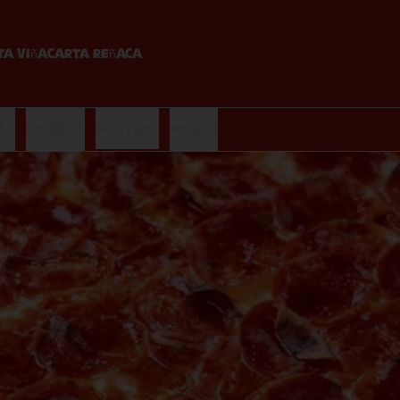
ta Viña
Carta Reñaca
as
Bebidas
Postres
Merch