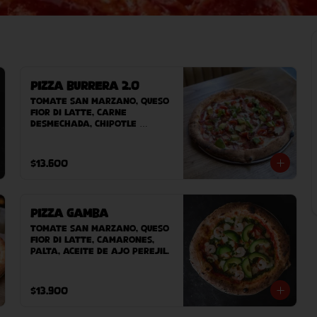
Pizza Burrera 2.0
Tomate San Marzano, queso 
Fior Di Latte, carne 
desmechada, chipotle 
adobado, cebolla morada, 
sour cream, tomate cherry, 
chile tajin, palta.
$13.600
Pizza Gamba
Tomate San Marzano, queso 
Fior Di Latte, camarones, 
palta, aceite de ajo perejil.
$13.900