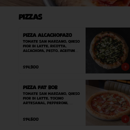
Pizzas
Pizza Alcachofazo
Tomate San Marzano, queso 
Fior Di Latte, ricotta, 
alcachofa, pesto, aceitunas 
negras.
$14.900
Pizza Fat Bob
Tomate San Marzano, queso 
Fior Di Latte, tocino 
artesanal, pepperoni, 
carne desmechada, ají 
verde.
$14.600