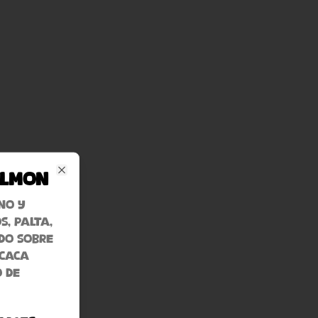
almon
Close
no y
s, palta,
do sobre
acaca
 de