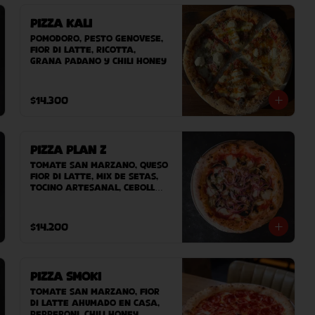
Pizza Kali
Pomodoro, pesto genovese, 
fior di latte, ricotta, 
grana padano y chili honey
$14.300
Pizza Plan Z
Tomate San Marzano, queso 
Fior Di Latte, mix de setas, 
tocino artesanal, cebolla, 
queso azul.
$14.200
Pizza Smoki
Tomate san marzano, fior 
di latte ahumado en casa, 
pepperoni, chili honey.