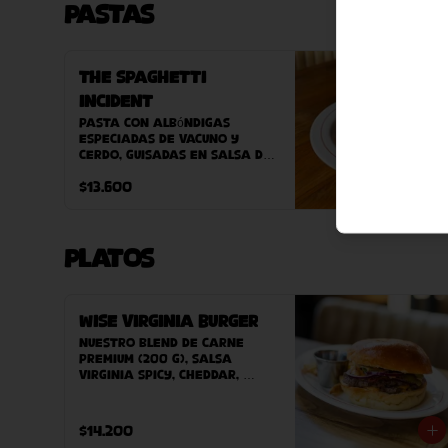
Pastas
The Spaghetti
Incident
Pasta con albóndigas 
especiadas de vacuno y 
cerdo, guisadas en salsa de 
tómate casera
$13.600
Platos
Wise Virginia Burger
Nuestro blend de carne 
premium (200 g), salsa 
Virginia Spicy, cheddar, 
cebolla morada, pepinillos, 
bacon, pan Potato Bun 
hecho en casa. Acompañado 
$14.200
de papas fritas caseras.