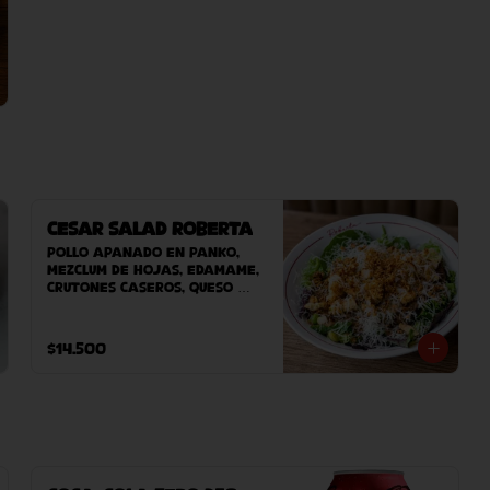
Cesar Salad Roberta
Pollo apanado en panko, 
mezclum de hojas, edamame, 
crutones caseros, queso 
grana padano, salsa umami, 
cebolla crispy y vinagreta 
de manzana.
$14.500