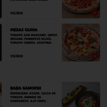
$12.900
Pizzas Olivia
Tomate San Marzano, Queso 
Vegano, pimientos rojos, 
tomate Cherry, aceituna 
sevillanas, albahaca.
$12.600
Baba Ganoush
Berenjena asada, Salsa de 
tomate, hummus de 
garbanzos, ajo chips, 
lactonesa miso, aceite de 