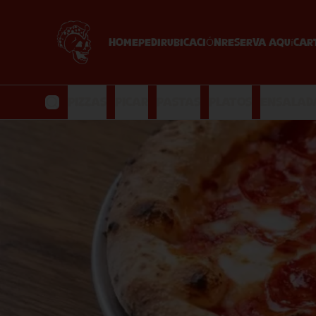
HOME
PEDIR
UBICACIÓN
Reserva Aquí
Car
Pizzas
Picar
Pastas
Platos
Ensalad