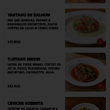
Tartaro de Salmon
Mix que quinoas, pepino y 
rabanillos encurtidos, palta, 
cortes de salmón crudo sobre 
nuestra salsa guasacaca 
Roberta. Acompañado de 
nuestro pan casero.
$13.900
Tártaro Nikkei
Leche de tigre nikkei, cortes de 
atún, palta flambeada, pepino 
encurtido, ciboulette, alga 
wakame, masago acompañado 
de nuestro pan casero.
$13.100
Ceviche Roberta
Ceviche de Salmón, Camarón y 