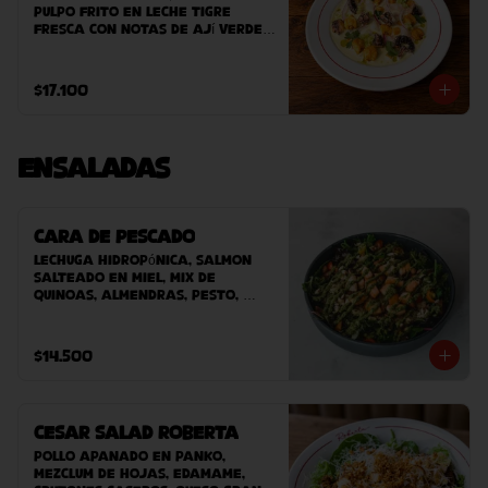
pulpo frito en leche tigre 
fresca con notas de ají verde, 
cebolla morada y cilantro. 
Acompañado de camote asado 
y clorofila de perejil. 
$17.100
terminado con maíz peruano 
crocante.
Ensaladas
Cara de Pescado
Lechuga hidropónica, salmon 
salteado en miel, mix de 
quinoas, almendras, pesto, 
tomate cherry y vinagreta.
$14.500
Cesar Salad Roberta
Pollo apanado en panko, 
mezclum de hojas, edamame, 