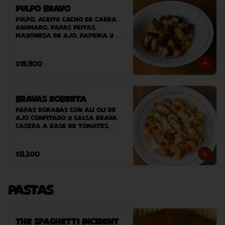
Pulpo Bravo
Pulpo, aceite cacho de cabra 
ahumado, papas fritas, 
mayonesa de ajo, paprika y 
ciboulette.
$16.900
Bravas Roberta
Papas doradas con ali oli de 
ajo confitado y salsa brava 
casera a base de tomates, 
pimentones dulces, ahumados y 
pocantes.
$8.300
Pastas
The Spaghetti Incident