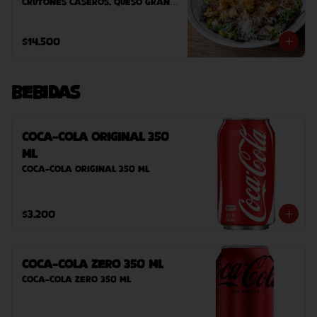
crutones caseros, queso grana 
padano, salsa umami, cebolla 
crispy y vinagreta de manzana.
$14.500
Bebidas
Coca-Cola Original 350
ml
Coca-Cola Original 350 ml
$3.200
Coca-Cola Zero 350 ml
Coca-Cola Zero 350 ml