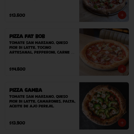
cebolla morada, sour cream, 
tomate cherry, chile tajin, 
palta.
$13.600
Pizza Fat Bob
Tomate San Marzano, queso 
Fior Di Latte, tocino 
artesanal, pepperoni, carne 
desmechada, ají verde.
$14.600
Pizza Gamba
Tomate San Marzano, queso 
Fior Di Latte, camarones, palta, 
aceite de ajo perejil.
$13.900