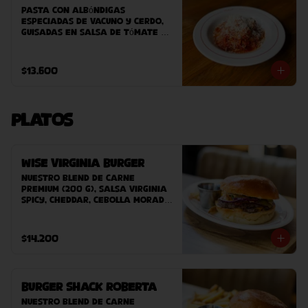
Pasta con albóndigas 
especiadas de vacuno y cerdo, 
guisadas en salsa de tómate 
casera
$13.600
Platos
Wise Virginia Burger
Nuestro blend de carne 
premium (200 g), salsa Virginia 
Spicy, cheddar, cebolla morada, 
pepinillos, bacon, pan Potato 
Bun hecho en casa. 
Acompañado de papas fritas 
$14.200
caseras.
Burger Shack Roberta
Nuestro blend de carne 