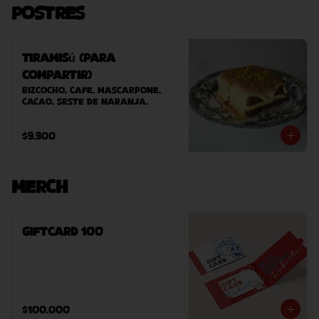
Postres
Tiramisú (Para
Compartir)
Bizcocho, cafe, mascarpone, 
cacao, seste de naranja.
$9.900
Merch
GiftCard 100
$100.000