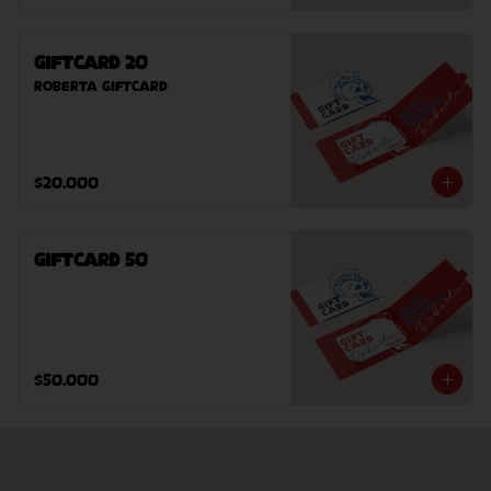
GiftCard 20
Roberta GiftCard
$20.000
GiftCard 50
$50.000