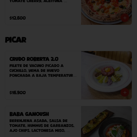
tomate Cherry, aceituna 
sevillanas, albahaca.
$12.600
Picar
Crudo Roberta 2.0
Filete de vacuno picado a 
cuchillo, yema de huevo 
ponchada a baja temperatura, 
cebolla, pepinillos, aji verde, 
mayonesa de alcaparra, 
mostaza balsámica Roberta, 
$16.900
acompañado de nuestro pan 
casero.
Baba Ganoush
Berenjena asada, Salsa de 
tomate, hummus de garbanzos, 
ajo chips, lactonesa miso, 
aceite de sésamo y pan árabe 