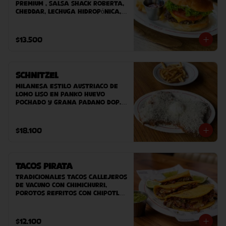
premium , salsa Shack Roberta, 
cheddar, Lechuga hidropónica, 
tomate, pan potato bun hecho 
en casa. Acompañado de papas 
fritas caseras.
$13.500
Schnitzel
Milanesa estilo austriaco de 
lomo liso en panko huevo 
pochado y grana padano DOP. 
Acompañado de ensaladilla 
verde o papas fritas.
$18.100
Tacos Pirata
Tradicionales tacos callejeros 
de vacuno con chimichurri, 
porotos refritos con chipotle 
y queso planchado. 
Acompañado de salsa fresca
$12.100