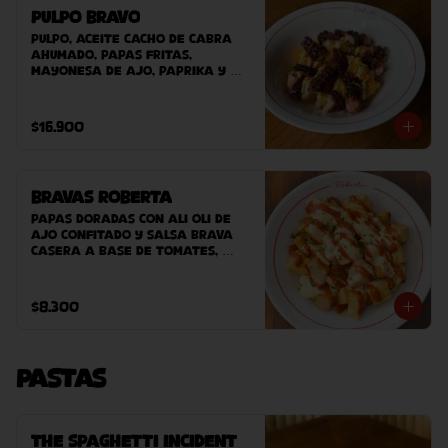
Pulpo Bravo
Pulpo, aceite cacho de cabra 
ahumado, papas fritas, 
mayonesa de ajo, paprika y 
ciboulette.
$16.900
Bravas Roberta
Papas doradas con ali oli de 
ajo confitado y salsa brava 
casera a base de tomates, 
pimentones dulces, ahumados y 
pocantes.
$8.300
Pastas
The Spaghetti Incident