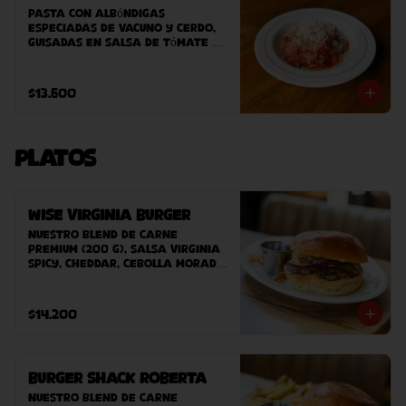
Pasta con albóndigas 
especiadas de vacuno y cerdo, 
guisadas en salsa de tómate 
casera
$13.600
Platos
Wise Virginia Burger
Nuestro blend de carne 
premium (200 g), salsa Virginia 
Spicy, cheddar, cebolla morada, 
pepinillos, bacon, pan Potato 
Bun hecho en casa. 
Acompañado de papas fritas 
$14.200
caseras.
Burger Shack Roberta
Nuestro blend de carne 