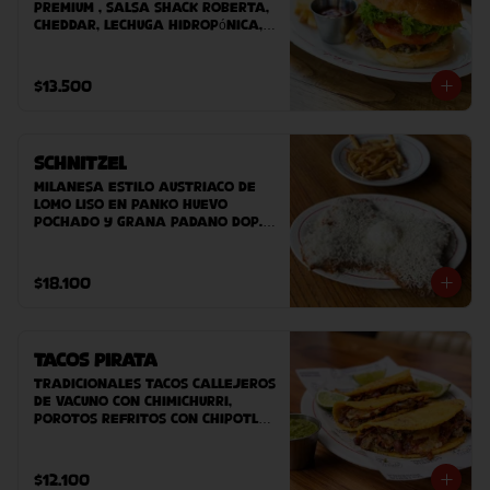
premium , salsa Shack Roberta, 
cheddar, Lechuga hidropónica, 
tomate, pan potato bun hecho 
en casa. Acompañado de papas 
fritas caseras.
$13.500
Schnitzel
Milanesa estilo austriaco de 
lomo liso en panko huevo 
pochado y grana padano DOP. 
Acompañado de ensaladilla 
verde o papas fritas.
$18.100
Tacos Pirata
Tradicionales tacos callejeros 
de vacuno con chimichurri, 
porotos refritos con chipotle 
y queso planchado. 
Acompañado de salsa fresca
$12.100