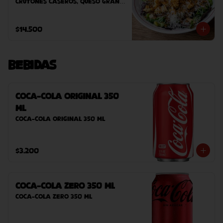
crutones caseros, queso grana 
padano, salsa umami, cebolla 
crispy y vinagreta de manzana.
$14.500
Bebidas
Coca-Cola Original 350
ml
Coca-Cola Original 350 ml
$3.200
Coca-Cola Zero 350 ml
Coca-Cola Zero 350 ml