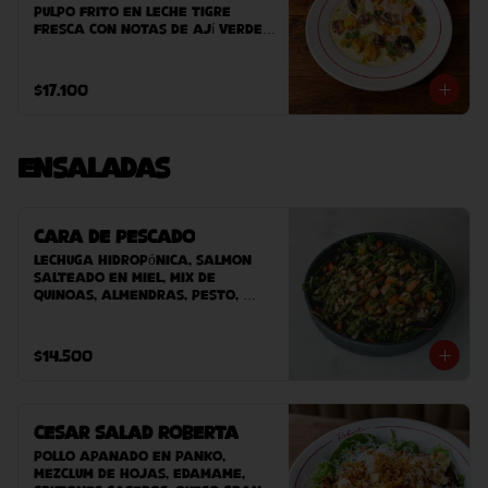
pulpo frito en leche tigre 
fresca con notas de ají verde, 
cebolla morada y cilantro. 
Acompañado de camote asado 
y clorofila de perejil. 
$17.100
terminado con maíz peruano 
crocante.
Ensaladas
Cara de Pescado
Lechuga hidropónica, salmon 
salteado en miel, mix de 
quinoas, almendras, pesto, 
tomate cherry y vinagreta.
$14.500
Cesar Salad Roberta
Pollo apanado en panko, 
mezclum de hojas, edamame, 