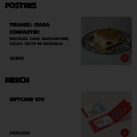
Postres
Tiramisú (Para
Compartir)
Bizcocho, cafe, mascarpone, 
cacao, seste de naranja.
$9.900
Merch
GiftCard 100
$100.000