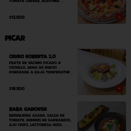
tomate Cherry, aceituna 
sevillanas, albahaca.
$12.600
Picar
Crudo Roberta 2.0
Filete de vacuno picado a 
cuchillo, yema de huevo 
ponchada a baja temperatura, 
cebolla, pepinillos, aji verde, 
mayonesa de alcaparra, 
mostaza balsámica Roberta, 
$16.900
acompañado de nuestro pan 
casero.
Baba Ganoush
Berenjena asada, Salsa de 
tomate, hummus de garbanzos, 
ajo chips, lactonesa miso, 
aceite de sésamo y pan árabe 