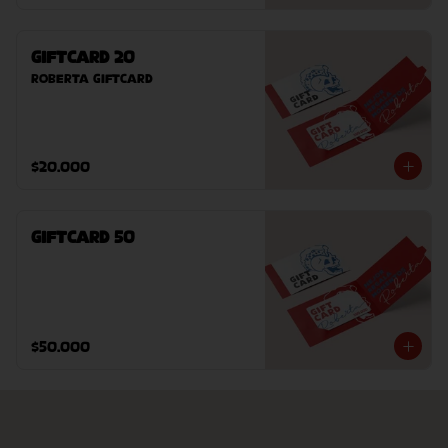
GiftCard 20
Roberta GiftCard
$20.000
GiftCard 50
$50.000