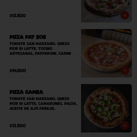
cebolla morada, sour cream, 
tomate cherry, chile tajin, 
palta.
$13.600
Pizza Fat Bob
Tomate San Marzano, queso 
Fior Di Latte, tocino 
artesanal, pepperoni, carne 
desmechada, ají verde.
$14.600
Pizza Gamba
Tomate San Marzano, queso 
Fior Di Latte, camarones, palta, 
aceite de ajo perejil.
$13.900