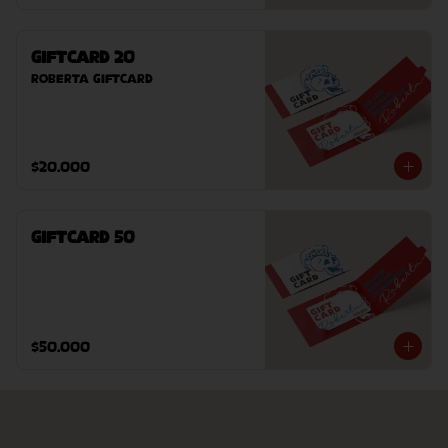
GiftCard 20
Roberta GiftCard
$20.000
GiftCard 50
$50.000