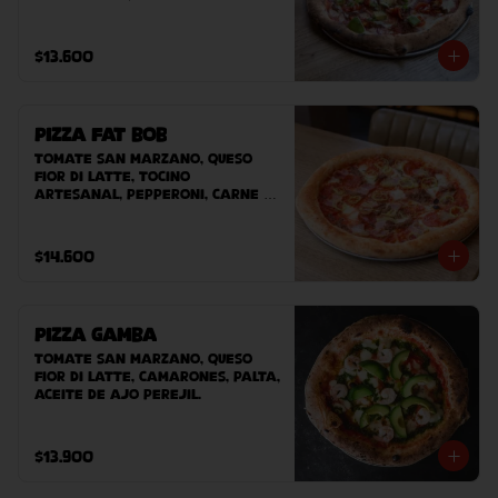
cebolla morada, sour cream, 
tomate cherry, chile tajin, 
palta.
$13.600
Pizza Fat Bob
Tomate San Marzano, queso 
Fior Di Latte, tocino 
artesanal, pepperoni, carne 
desmechada, ají verde.
$14.600
Pizza Gamba
Tomate San Marzano, queso 
Fior Di Latte, camarones, palta, 
aceite de ajo perejil.
$13.900