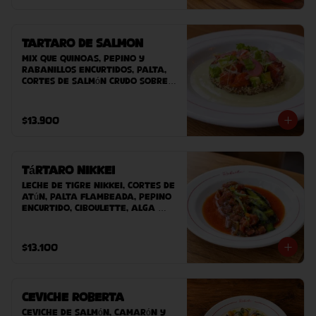
Tartaro de Salmon
Mix que quinoas, pepino y 
rabanillos encurtidos, palta, 
cortes de salmón crudo sobre 
nuestra salsa guasacaca 
Roberta. Acompañado de 
nuestro pan casero.
$13.900
Tártaro Nikkei
Leche de tigre nikkei, cortes de 
atún, palta flambeada, pepino 
encurtido, ciboulette, alga 
wakame, masago acompañado 
de nuestro pan casero.
$13.100
Ceviche Roberta
Ceviche de Salmón, Camarón y 