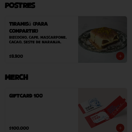
Postres
Tiramisú (Para
Compartir)
Bizcocho, cafe, mascarpone, 
cacao, seste de naranja.
$9.900
Merch
GiftCard 100
$100.000