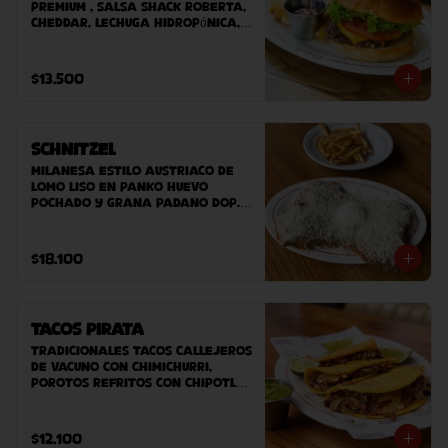
premium , salsa Shack Roberta, 
cheddar, Lechuga hidropónica, 
tomate, pan potato bun hecho 
en casa. Acompañado de papas 
fritas caseras.
$13.500
Schnitzel
Milanesa estilo austriaco de 
lomo liso en panko huevo 
pochado y grana padano DOP. 
Acompañado de ensaladilla 
verde o papas fritas.
$18.100
Tacos Pirata
Tradicionales tacos callejeros 
de vacuno con chimichurri, 
porotos refritos con chipotle 
y queso planchado. 
Acompañado de salsa fresca
$12.100