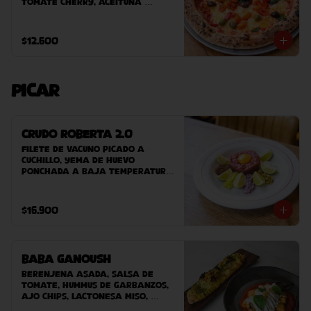
tomate Cherry, aceituna 
sevillanas, albahaca.
$12.600
Picar
Crudo Roberta 2.0
Filete de vacuno picado a 
cuchillo, yema de huevo 
ponchada a baja temperatura, 
cebolla, pepinillos, aji verde, 
mayonesa de alcaparra, 
mostaza balsámica Roberta, 
$16.900
acompañado de nuestro pan 
casero.
Baba Ganoush
Berenjena asada, Salsa de 
tomate, hummus de garbanzos, 
ajo chips, lactonesa miso, 
aceite de sésamo y pan árabe 