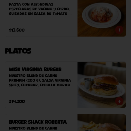
Pasta con albóndigas 
especiadas de vacuno y cerdo, 
guisadas en salsa de tómate 
casera
$13.600
Platos
Wise Virginia Burger
Nuestro blend de carne 
premium (200 g), salsa Virginia 
Spicy, cheddar, cebolla morada, 
pepinillos, bacon, pan Potato 
Bun hecho en casa. 
Acompañado de papas fritas 
$14.200
caseras.
Burger Shack Roberta
Nuestro blend de carne 