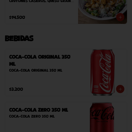
crutones caseros, queso grana 
padano, salsa umami, cebolla 
crispy y vinagreta de manzana.
$14.500
Bebidas
Coca-Cola Original 350
ml
Coca-Cola Original 350 ml
$3.200
Coca-Cola Zero 350 ml
Coca-Cola Zero 350 ml