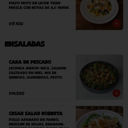
pulpo frito en leche tigre 
fresca con notas de ají verde, 
cebolla morada y cilantro. 
Acompañado de camote asado 
y clorofila de perejil. 
$17.100
terminado con maíz peruano 
crocante.
Ensaladas
Cara de Pescado
Lechuga hidropónica, salmon 
salteado en miel, mix de 
quinoas, almendras, pesto, 
tomate cherry y vinagreta.
$14.500
Cesar Salad Roberta
Pollo apanado en panko, 
mezclum de hojas, edamame, 